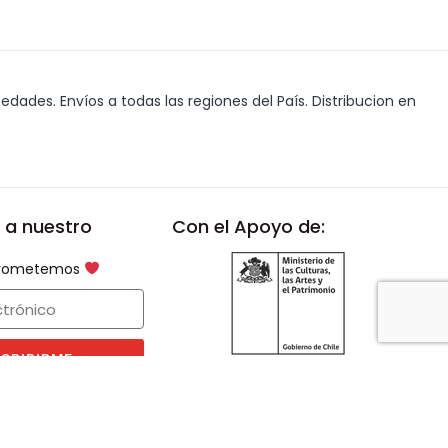
edades. Envíos a todas las regiones del País. Distribucion en
 a nuestro
Con el Apoyo de:
 prometemos
SCRIBIRME
es 9 am a 18 hrs
Proyecto Financiado por el
Fondo del Libro y la Lectura 2021