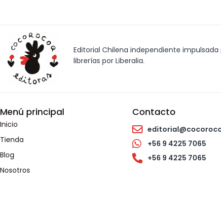
Editorial Chilena independiente impulsada p
librerías por Liberalia.
Menú principal
Contacto
Inicio
editorial@cocoroc
Tienda
+56 9 4225 7065
Blog
+56 9 4225 7065
Nosotros
Ventas
Talleres
Contacto