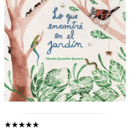
☆
☆
☆
☆
☆