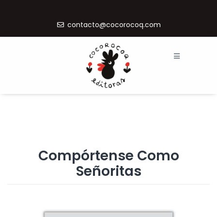
contacto@cocorocoq.com
Compórtense Como
Señoritas