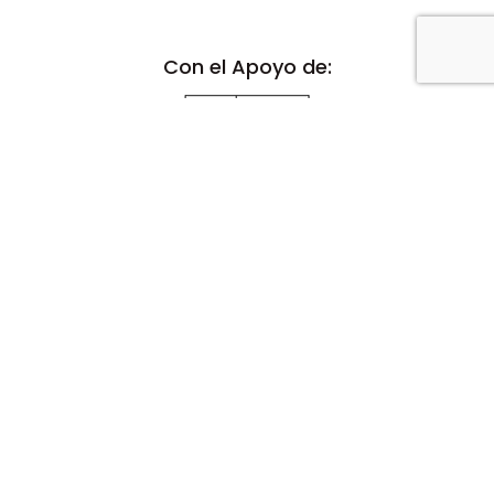
Con el Apoyo de:
Proyecto Financiado por el Fondo del Libro y la Lectura 2021
Todos los derechos reservados
Potenciado por