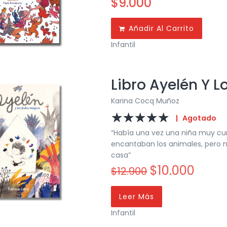
$
9.000
Añadir Al Carrito
Infantil
Libro Ayelén Y L
Karina Cocq Muñoz
☆
☆
☆
☆
☆
|
Agotado
“Había una vez una niña muy cur
encantaban los animales, pero n
casa”
$
10.000
$
12.900
Leer Más
Infantil