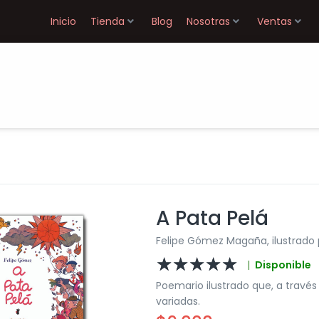
Inicio
Tienda
Blog
Nosotras
Ventas
A Pata Pelá
Felipe Gómez Magaña, ilustrado
☆
☆
☆
☆
☆
|
Disponible
Poemario ilustrado que, a través
variadas.