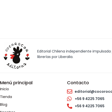
Editorial Chilena independiente impulsada p
librerías por Liberalia.
Menú principal
Contacto
Inicio
editorial@cocoroc
Tienda
+56 9 4225 7065
Blog
+56 9 4225 7065