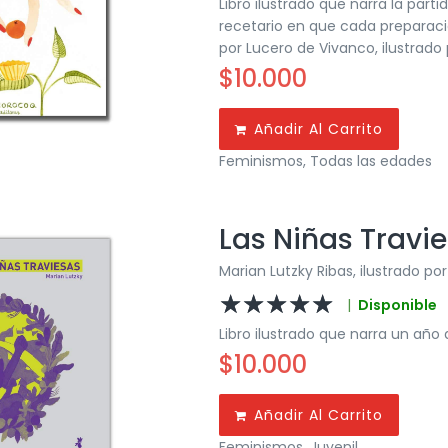
Libro ilustrado que narra la par
recetario en que cada preparació
por Lucero de Vivanco, ilustrado p
$
10.000
Añadir Al Carrito
Feminismos
,
Todas las edades
Las Niñas Travi
Marian Lutzky Ribas, ilustrado po
☆
☆
☆
☆
☆
|
Disponible
Libro ilustrado que narra un año 
$
10.000
Añadir Al Carrito
Feminismos
,
Juvenil