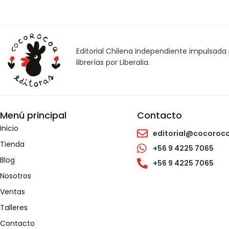
Editorial Chilena independiente impulsada p
librerías por Liberalia.
Menú principal
Contacto
Inicio
editorial@cocoroc
Tienda
+56 9 4225 7065
Blog
+56 9 4225 7065
Nosotros
Ventas
Talleres
Contacto