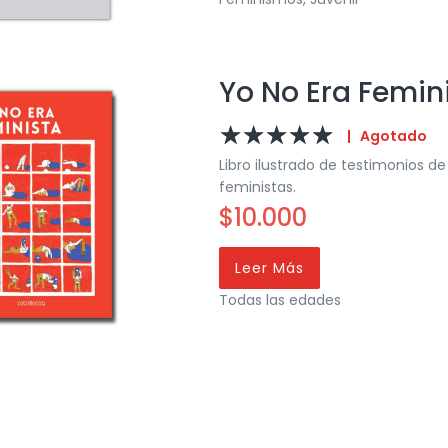
Yo No Era Femin
☆
☆
☆
☆
☆
|
Agotado
Libro ilustrado de testimonios d
feministas.
$
10.000
Leer Más
Todas las edades